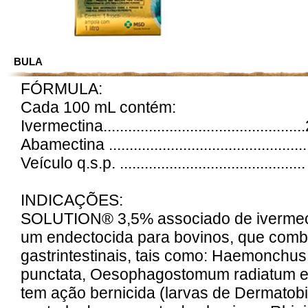
BULA
FÓRMULA:
Cada 100 mL contém:
Ivermectina..............................................
Abamectina .............................................
Veículo q.s.p. .........................................
INDICAÇÕES:
SOLUTION® 3,5% associado de ivermect
um endectocida para bovinos, que com
gastrintestinais, tais como: Haemonchus
punctata, Oesophagostomum radiatum e t
tem ação bernicida (larvas de Dermatobi